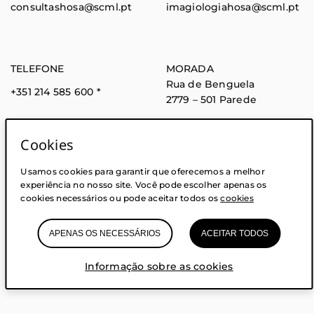
consultashosa@scml.pt
imagiologiahosa@scml.pt
TELEFONE
MORADA
Rua de Benguela
+351 214 585 600
*
2779 – 501 Parede
* Chamada para rede fixa
nacional
Cookies
Usamos cookies para garantir que oferecemos a melhor
experiência no nosso site. Você pode escolher apenas os
cookies necessários ou pode aceitar todos os
cookies
APENAS OS NECESSÁRIOS
ACEITAR TODOS
Acessibilidade
Informação legal
Informação útil
Informação sobre as cookies
Glossário
Privacidade
Cookies
(abre em nova janela)