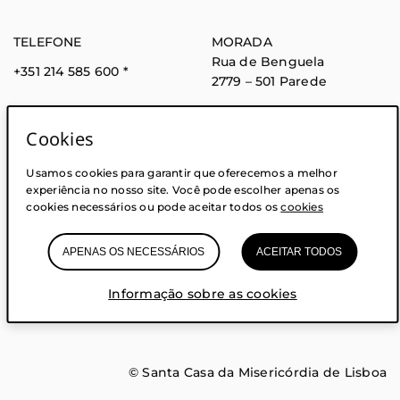
TELEFONE
MORADA
Rua de Benguela
+351 214 585 600
*
2779 – 501 Parede
* Chamada para rede fixa
nacional
Cookies
Usamos cookies para garantir que oferecemos a melhor
experiência no nosso site. Você pode escolher apenas os
cookies necessários ou pode aceitar todos os
cookies
APENAS OS NECESSÁRIOS
ACEITAR TODOS
Acessibilidade
Informação legal
Informação útil
Informação sobre as cookies
Glossário
Privacidade
Cookies
(abre em nova janela)
© Santa Casa da Misericórdia de Lisboa