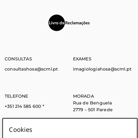
(abre em nova janela)
CONSULTAS
EXAMES
consultashosa@scml.pt
imagiologiahosa@scml.pt
TELEFONE
MORADA
Rua de Benguela
+351 214 585 600
*
2779 – 501 Parede
* Chamada para rede fixa
nacional
Cookies