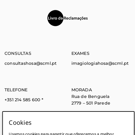
(abre em nova janela)
CONSULTAS
EXAMES
consultashosa@scml.pt
imagiologiahosa@scml.pt
TELEFONE
MORADA
Rua de Benguela
+351 214 585 600
*
2779 – 501 Parede
* Chamada para rede fixa
nacional
Cookies
Usamos cookies para garantir que oferecemos a melhor